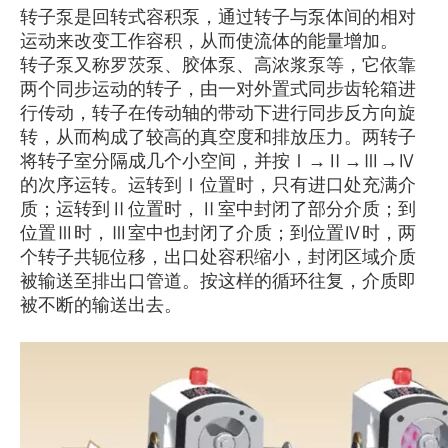
转子泵是回转式容积泵，通过转子与泵体间的相对
运动来改变工作容积，从而使流体的能量增加。
转子泵又称罗茨泵、胶体泵、高浓浆泵等，它依靠
两个同步运动的转子，由一对外置式同步齿轮箱进
行传动，转子在传动轴的带动下进行同步反方向旋
转，从而构成了较高的真空度和排放压力。两转子
将转子室分隔成几个小空间，并按Ⅰ→Ⅱ→Ⅲ→Ⅳ
的次序运转。运转到Ⅰ位置时，只有进口处充满介
质；运转到Ⅱ位置时，Ⅱ室中封闭了部分介质；到
位置Ⅲ时，Ⅲ室中也封闭了介质；到位置Ⅳ时，两
个转子共轭位移，出口处容积缩小，封闭区域介质
被输送至排出口管道。按这样的循环往复，介质即
被不断的输送出去。